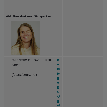
Afd. Rævebakken, Skovparken:
Henriette Bülow
Medl.
h
e
Skøtt
nr
ie
(Næstformand)
tt
e
b
s
@
o
ut