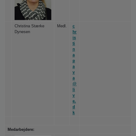
Christina Stærke
Medl.
c
Dynesen
hr
is
ti
n
a
p
a
v
a
@
li
v
e.
d
k
Medarbejdere: