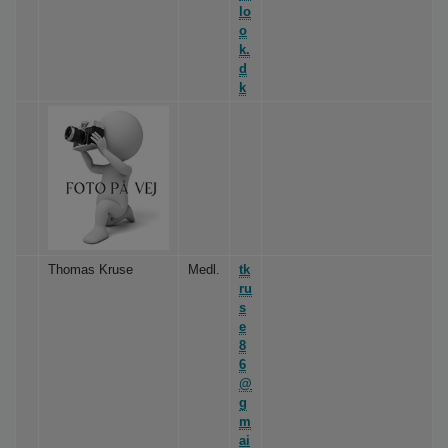
lo
o
k.
d
k
Thomas Kruse
Medl.
tk
ru
s
e
8
6
@
g
m
ai