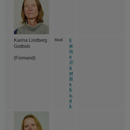
o
l
d
e
t
Karina Lindberg
Medl.
k
ar
Gottlieb
in
a
(Formand)
@
g
ot
tli
e
b
s.
d
k