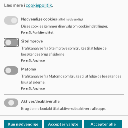
g
Læs mere i
cookiepolitik
.
g
er
Nødvendige cookies
ts
(altid nødvendig)
e
Disse cookies gemmer dine valg om cookieindstillinger.
n
Formål
:
Funktionalitet
@
li
SiteImprove
v
Trafikanalyse fra Siteimprove som bruges til at følge de
e.
besøgendes brug af siderne
d
Formål
:
Analyse
k
Matomo
Trafikanalyse fra Matomo som bruges til at følge de besøgendes
brug af siderne.
Formål
:
Analyse
Aktiver/deaktivér alle
Brug denne kontakt til at aktivere/deaktivere alle apps.
Eva Bechshøft
Supl.
e
Petersen
b
Kun nødvendige
Accepter valgte
Accepter alle
e