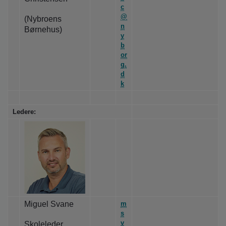
c
@
(Nybroens
n
Børnehus)
y
b
or
g.
d
k
Ledere:
Miguel Svane
m
s
v
Skoleleder