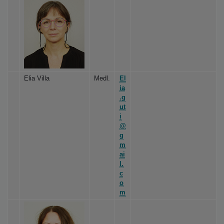
Elia Villa
Medl.
El
ia
.g
ut
i
@
g
m
ai
l.
c
o
m