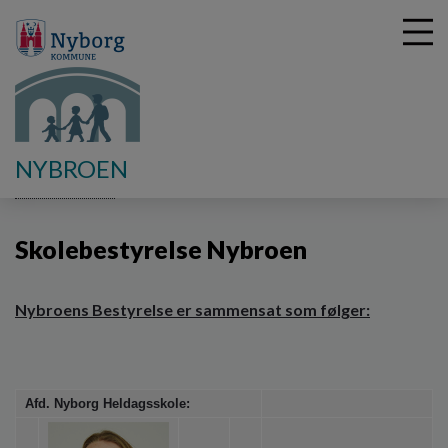
G
NYBROEN
å
Skolebestyrelse
Skolebestyrelse Nybroen
t
i
Skolebestyrelse Nybroen
l
h
o
v
Nybroens Bestyrelse er sammensat som følger:
e
d
i
n
Afd. Nyborg Heldagsskole:
d
h