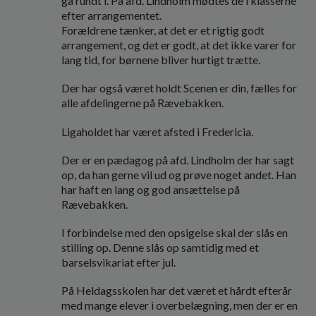
gå rundt i. På afd. Lindholm mødtes de i klasserne
efter arrangementet.
Forældrene tænker, at det er et rigtig godt
arrangement, og det er godt, at det ikke varer for
lang tid, for børnene bliver hurtigt trætte.
Der har også været holdt Scenen er din, fælles for
alle afdelingerne på Rævebakken.
Ligaholdet har været afsted i Fredericia.
Der er en pædagog på afd. Lindholm der har sagt
op, da han gerne vil ud og prøve noget andet. Han
har haft en lang og god ansættelse på
Rævebakken.
I forbindelse med den opsigelse skal der slås en
stilling op. Denne slås op samtidig med et
barselsvikariat efter jul.
På Heldagsskolen har det været et hårdt efterår
med mange elever i overbelægning, men der er en