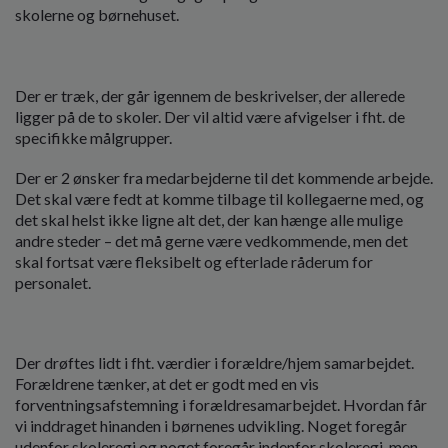
skolerne og børnehuset.
Der er træk, der går igennem de beskrivelser, der allerede
ligger på de to skoler. Der vil altid være afvigelser i fht. de
specifikke målgrupper.
Der er 2 ønsker fra medarbejderne til det kommende arbejde.
Det skal være fedt at komme tilbage til kollegaerne med, og
det skal helst ikke ligne alt det, der kan hænge alle mulige
andre steder – det må gerne være vedkommende, men det
skal fortsat være fleksibelt og efterlade råderum for
personalet.
Der drøftes lidt i fht. værdier i forældre/hjem samarbejdet.
Forældrene tænker, at det er godt med en vis
forventningsafstemning i forældresamarbejdet. Hvordan får
vi inddraget hinanden i børnenes udvikling. Noget foregår
udenfor skoleregi og noget foregår indenfor skoleregi, men