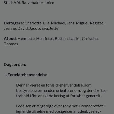
o
Sted: Afd. Rævebakkeskolen
l
d
e
Deltagere
: Charlotte, Elia, Michael, Jens, Miguel, Regitze,
t
Jeanne, David, Jacob, Eva, Jette
Afbud
: Henriette, Henriette, Bettina, Lærke, Christina,
Thomas
Dagsorden:
Forældrehenvendelse
Der har været en forældrehenvendelse, som
bestyrelsesformanden orienterer om, og der drøftes
forhold i fht. at skabe læring af forløbet generelt.
Ledelsen er ærgerlige over forløbet. Fremadrettet i
lignende tilfælde med opsigelser af udenbyselev-