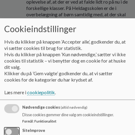
oplevelse af, at der er ved at falde lidt ro på nu i de
forskellige klasser. På Heldagsskolen er de i
overbelægning af børn samtidig med, at der skal
spares på ressourcer. Det presser hverdagen.
Cookieindstillinger
TalSammen falder lige ned som fod i hose med
måden de arbejder på på Heldagsskolen, da det
Hvis du klikker på knappen ’Accepter alle’, godkender du, at
giver et stort ejerskab og fremmer dialogerne. Det
vi sætter cookies til brug for statistik.
har været en god proces.
Hvis du klikker på knappen ’Kun nødvendige,’ sætter vi ikke
cookies til statistik – vi benytter dog en cookie for at huske
D. 18/12 holder det samlede Nybroen et fælles
dit valg.
julearrangement kl. 15:00 på Bastionen.
Klikker du på ’Gem valgte’ godkender du, at vi sætter
Forældrene fra bestyrelsen er velkomne.
cookies for de kategorier du har krydset af.
Læs mere i
cookiepolitik
.
Principper for samarbejde mellem skole/børnehus og
Nødvendige cookies
(altid nødvendig)
forældre – første drøftelse
Disse cookies gemmer dine valg om cookieindstillinger.
Formål
:
Funktionalitet
Vi har som mål at få beskrevet nye fælles principper for
SiteImprove
samarbejdet mellem skole/børnehus og forældre.