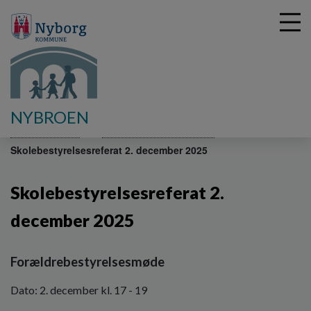
G
NYBROEN
å
Skolebestyrelse
Skolebestyrelsesreferater
t
Skolebestyrelsesreferat 2. december 2025
i
l
h
Skolebestyrelsesreferat 2.
o
v
december 2025
e
d
i
Forældrebestyrelsesmøde
n
d
Dato: 2. december kl. 17 - 19
h