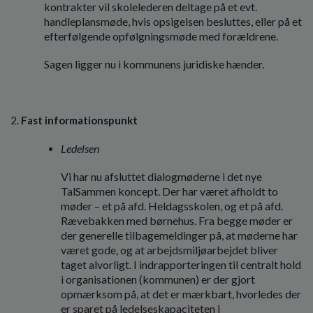
kontrakter vil skolelederen deltage på et evt.
handleplansmøde, hvis opsigelsen besluttes, eller på et
efterfølgende opfølgningsmøde med forældrene.
Sagen ligger nu i kommunens juridiske hænder.
Fast informationspunkt
Ledelsen
Vi har nu afsluttet dialogmøderne i det nye
TalSammen koncept. Der har været afholdt to
møder – et på afd. Heldagsskolen, og et på afd.
Rævebakken med børnehus. Fra begge møder er
der generelle tilbagemeldinger på, at møderne har
været gode, og at arbejdsmiljøarbejdet bliver
taget alvorligt. I indrapporteringen til centralt hold
i organisationen (kommunen) er der gjort
opmærksom på, at det er mærkbart, hvorledes der
er sparet på ledelseskapaciteten i