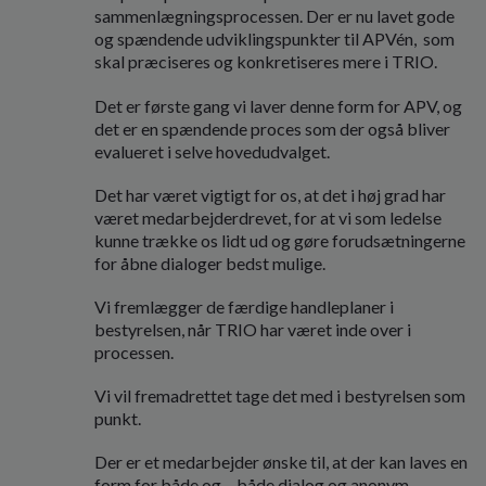
sammenlægningsprocessen. Der er nu lavet gode
og spændende udviklingspunkter til APVén,
som
skal præciseres og konkretiseres mere i TRIO.
Det er første gang vi laver denne form for APV, og
det er en spændende proces som der også bliver
evalueret i selve hovedudvalget.
Det har været vigtigt for os, at det i høj grad har
været medarbejderdrevet, for at vi som ledelse
kunne trække os lidt ud og gøre forudsætningerne
for åbne dialoger bedst mulige.
Vi fremlægger de færdige handleplaner i
bestyrelsen, når TRIO har været inde over i
processen.
Vi vil fremadrettet tage det med i bestyrelsen som
punkt.
Der er et medarbejder ønske til, at der kan laves en
form for både og – både dialog og anonym