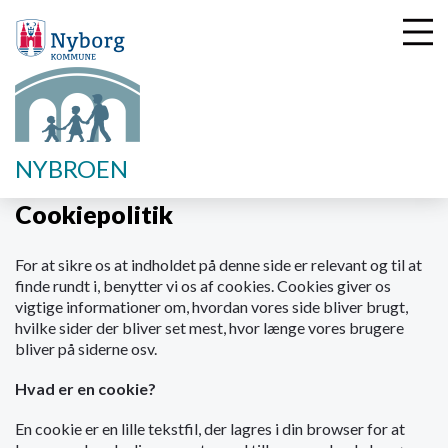
G
NYBROEN
å
t
Cookiepolitik
i
l
For at sikre os at indholdet på denne side er relevant og til at
h
finde rundt i, benytter vi os af cookies. Cookies giver os
o
vigtige informationer om, hvordan vores side bliver brugt,
v
hvilke sider der bliver set mest, hvor længe vores brugere
e
bliver på siderne osv.
d
i
Hvad er en cookie?
n
d
En cookie er en lille tekstfil, der lagres i din browser for at
h