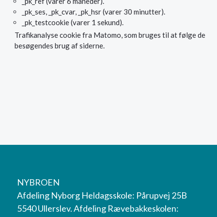
_pk_ref (varer 6 måneder).
_pk_ses, _pk_cvar, _pk_hsr (varer 30 minutter).
_pk_testcookie (varer 1 sekund).
Trafikanalyse cookie fra Matomo, som bruges til at følge de
besøgendes brug af siderne.
NYBROEN
Afdeling Nyborg Heldagsskole: Pårupvej 25B
5540 Ullerslev. Afdeling Rævebakkeskolen: