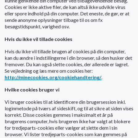
kunne genkende din computer ved tilbagevendende besøg.
o
Cookies er ikke aktive filer, de kan altså ikke udvikle virus
l
eller spore indhold på din computer. Det eneste, de gør, er at
d
sende anonyme oplysninger tilbage til os om fx
e
besøgstidspunkt, varighed osv.
t
Hvis du ikke vil tillade cookies
Hvis du ikke vil tillade brugen af cookies på din computer,
kan du ændre i indstillingerne i din browser, så den husker det
fremover. Du kan også slette cookies, der allerede er lagret.
Se vejledning og læs mere om cookies her:
http://minecookies.org/cookiehandtering/
.
Hvilke cookies bruger vi
Vi bruger cookies til at identificere din brugersession inkl.
loginmetode på tværs af sideskift, og til at sikre at siden vises
korrekt. Disse cookies gemmes i maksimalt et år på
brugerens computer, hvis brugeren ikke har valgt at blokere
for tredjeparts-cookies eller vælger at slette dem i sin
browser. Vi lister tredjeparts-cookies som kan gemmes på