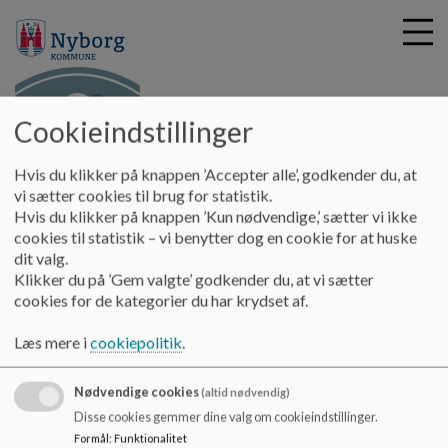
Cookieindstillinger
G
NYBROEN
Hvis du klikker på knappen ’Accepter alle’, godkender du, at
å
Nyheder
Nybroens skolebestyrelse kæmper for skolens
vi sætter cookies til brug for statistik.
t
vilkår...
Hvis du klikker på knappen ’Kun nødvendige,’ sætter vi ikke
i
cookies til statistik – vi benytter dog en cookie for at huske
l
dit valg.
h
Nybroens skolebestyrelse kæmper
Klikker du på ’Gem valgte’ godkender du, at vi sætter
o
cookies for de kategorier du har krydset af.
v
for skolens vilkår...
e
Læs mere i
cookiepolitik
.
d
i
Vores skolebestyrelse kæmper for
n
Nødvendige cookies
(altid nødvendig)
skolens vilkår...
d
Disse cookies gemmer dine valg om cookieindstillinger.
h
Hermed et link til artikel på Fyens.dk.
Formål
:
Funktionalitet