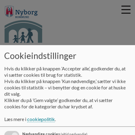
G
NYBROEN
Cookieindstillinger
å
Erasmus +
t
i
Hvis du klikker på knappen ’Accepter alle’, godkender du, at
Erasmus +
l
vi sætter cookies til brug for statistik.
h
Hvis du klikker på knappen ’Kun nødvendige,’ sætter vi ikke
o
cookies til statistik – vi benytter dog en cookie for at huske
v
Erasmus +
dit valg.
e
Klikker du på ’Gem valgte’ godkender du, at vi sætter
d
cookies for de kategorier du har krydset af.
i
n
Læs mere i
cookiepolitik
.
d
h
Nødvendige cookies
(altid nødvendig)