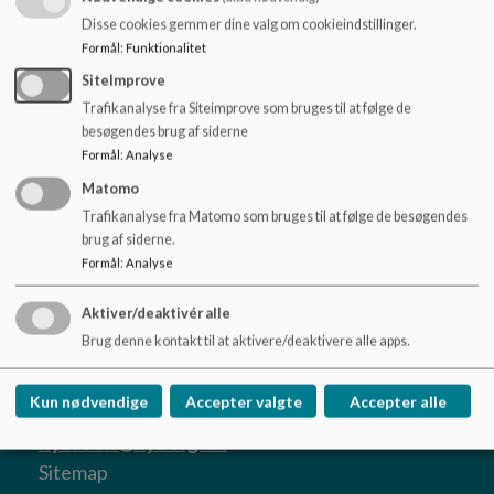
o
Disse cookies gemmer dine valg om cookieindstillinger.
l
Formål
:
Funktionalitet
d
e
SiteImprove
t
Trafikanalyse fra Siteimprove som bruges til at følge de
besøgendes brug af siderne
Formål
:
Analyse
Matomo
Trafikanalyse fra Matomo som bruges til at følge de besøgendes
brug af siderne.
Formål
:
Analyse
Aktiver/deaktivér alle
NYBROEN
Brug denne kontakt til at aktivere/deaktivere alle apps.
Afdeling Nyborg Heldagsskole: Pårupvej 25B
5540 Ullerslev. Afdeling Rævebakkeskolen:
Kun nødvendige
Accepter valgte
Accepter alle
Skaboeshusevej 96 5800 Nyborg
nybroen@nyborg.dk
Sitemap