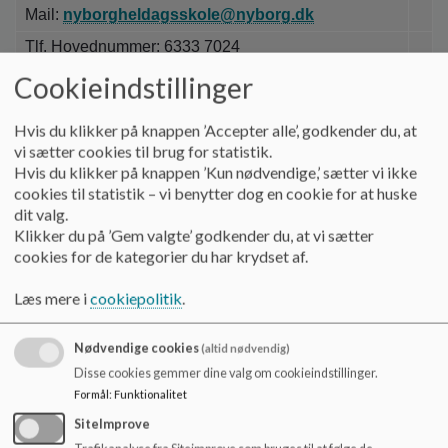
o
Mail:
nyborgheldagsskole@nyborg.dk
l
Tlf. Hovednummer: 6333 7024
d
e
Cookieindstillinger
t
Hvis du klikker på knappen ’Accepter alle’, godkender du, at
Adm.Koordinator
vi sætter cookies til brug for statistik.
Hvis du klikker på knappen ’Kun nødvendige,’ sætter vi ikke
og Sekretær
cookies til statistik – vi benytter dog en cookie for at huske
Dorte Pedersen
dit valg.
Klikker du på ’Gem valgte’ godkender du, at vi sætter
6333 7600
cookies for de kategorier du har krydset af.
dop@nyborg.dk
Læs mere i
cookiepolitik
.
Nødvendige cookies
(altid nødvendig)
Disse cookies gemmer dine valg om cookieindstillinger.
Formål
:
Funktionalitet
Kontorassistent
SiteImprove