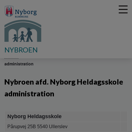
G
NYBROEN
å
Kontakt
Nybroen afd. Nyborg Heldagsskole
t
administration
i
l
h
Nybroen afd. Nyborg Heldagsskole
o
v
administration
e
d
i
n
Nyborg Heldagsskole
d
Pårupvej 25B 5540 Ullerslev
h