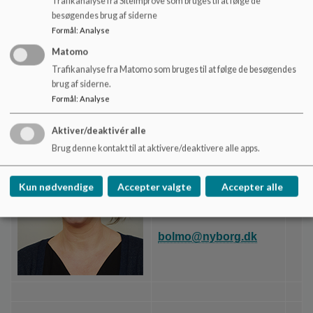
Mette Rubby Kristensen
Trafikanalyse fra Siteimprove som bruges til at følge de
besøgendes brug af siderne
6333 7603
Formål
:
Analyse
Matomo
mrhk@nyborg.dk
Trafikanalyse fra Matomo som bruges til at følge de besøgendes
brug af siderne.
Formål
:
Analyse
Aktiver/deaktivér alle
Brug denne kontakt til at aktivere/deaktivere alle apps.
Sekretær
Bolette Møllegaard
Kun nødvendige
Accepter valgte
Accepter alle
6333 7605
bolmo@nyborg.dk